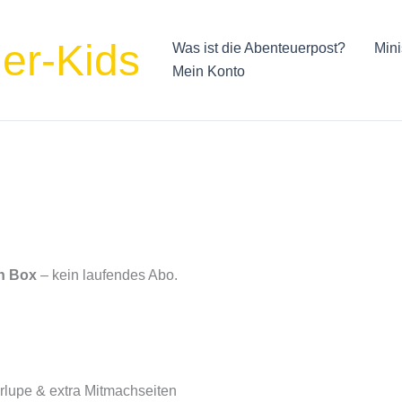
er-Kids
Was ist die Abenteuerpost?
Mini
Mein Konto
en Box
– kein laufendes Abo.
o
erlupe & extra Mitmachseiten