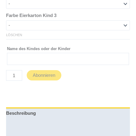
Farbe Eierkarton Kind 3
LÖSCHEN
Name des Kindes oder der Kinder
Abenteuer-
Abonnieren
Post
für
Kids
im
Abo
Beschreibung
oder
als
Zusätzliche Informationen
Geschenk