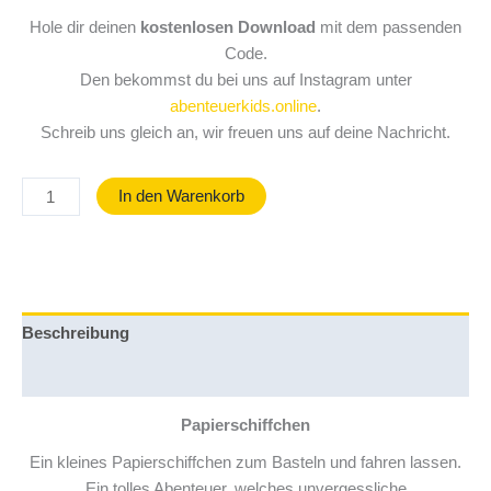
Hole dir deinen
kostenlosen Download
mit dem passenden
Code.
Den bekommst du bei uns auf Instagram unter
abenteuerkids.online
.
Schreib uns gleich an, wir freuen uns auf deine Nachricht.
Papierschiffchen
In den Warenkorb
-
PDF
zum
Ausdrucken
Menge
Beschreibung
Rezensionen (0)
Papierschiffchen
Ein kleines Papierschiffchen zum Basteln und fahren lassen.
Ein tolles Abenteuer, welches unvergessliche